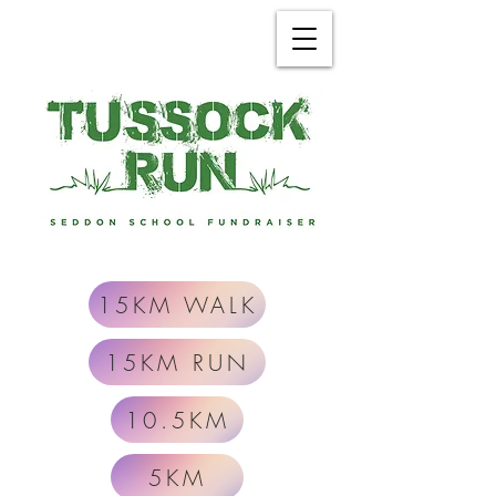
15KM WALK
15KM RUN
10.5KM
5KM